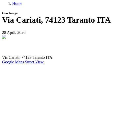
Home
menu
Briciole
Geo Image
di
Via Cariati, 74123 Taranto ITA
pane
28 April, 2026
Via Cariati, 74123 Taranto ITA
Google Maps
Street View