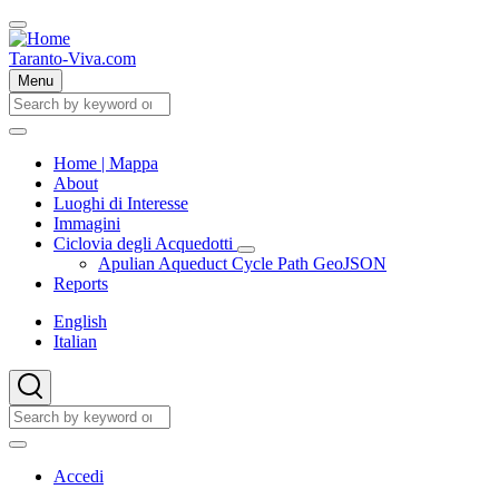
Skip
to
main
Taranto-Viva.com
content
Menu
Cerca
Cerca
Home | Mappa
About
Main
Luoghi di Interesse
navigation
Immagini
Ciclovia degli Acquedotti
Ciclovia
Apulian Aqueduct Cycle Path GeoJSON
degli
Reports
Acquedotti
sub-
English
navigation
Italian
Cerca
Cerca
User
Accedi
account