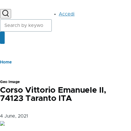
User
Accedi
account
Cerca
menu
Cerca
Briciole
Home
di
pane
Geo Image
Corso Vittorio Emanuele II,
74123 Taranto ITA
4 June, 2021