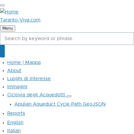
Skip
to
main
Taranto-Viva.com
content
Menu
Cerca
Cerca
Home | Mappa
Main
navigation
About
Luoghi di Interesse
Immagini
Ciclovia degli Acquedotti
Ciclovia
degli
Apulian Aqueduct Cycle Path GeoJSON
Acquedotti
sub-
Reports
navigation
English
Italian