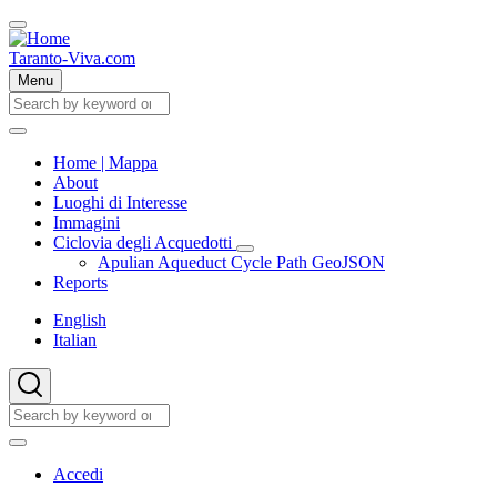
Skip
to
main
Taranto-Viva.com
content
Menu
Cerca
Cerca
Home | Mappa
About
Main
Luoghi di Interesse
navigation
Immagini
Ciclovia degli Acquedotti
Ciclovia
Apulian Aqueduct Cycle Path GeoJSON
degli
Reports
Acquedotti
sub-
English
navigation
Italian
Cerca
Cerca
User
Accedi
account