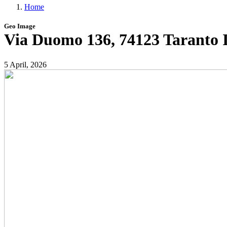
Home
menu
Briciole
Geo Image
di
Via Duomo 136, 74123 Taranto 
pane
5 April, 2026