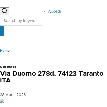
User
Accedi
account
Cerca
menu
Cerca
Briciole
Home
di
pane
Geo Image
Via Duomo 278d, 74123 Taranto
ITA
28 April, 2026