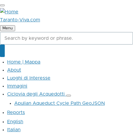
Skip
to
main
Taranto-Viva.com
content
Menu
Cerca
Cerca
Home | Mappa
Main
navigation
About
Luoghi di Interesse
Immagini
Ciclovia degli Acquedotti
Ciclovia
degli
Apulian Aqueduct Cycle Path GeoJSON
Acquedotti
sub-
Reports
navigation
English
Italian