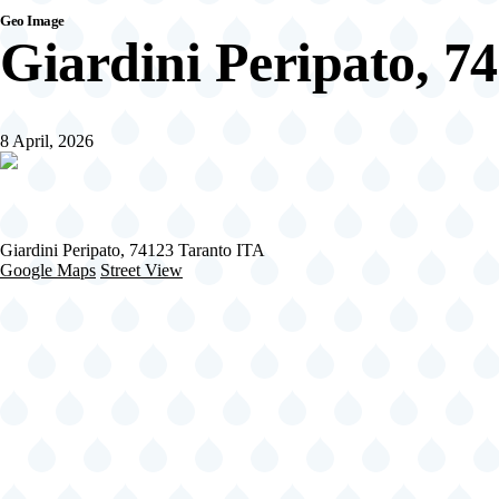
di
Geo Image
Giardini Peripato, 7
pane
8 April, 2026
Giardini Peripato, 74123 Taranto ITA
Google Maps
Street View