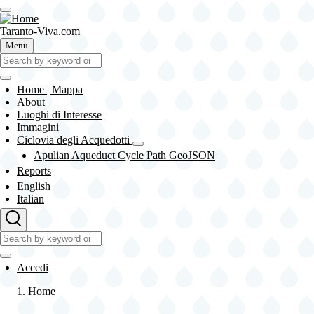
Skip
to
main
Taranto-Viva.com
content
Menu
Cerca
Cerca
Home | Mappa
About
Main
Luoghi di Interesse
navigation
Immagini
Ciclovia degli Acquedotti
Ciclovia
Apulian Aqueduct Cycle Path GeoJSON
degli
Reports
Acquedotti
sub-
English
navigation
Italian
Cerca
Cerca
User
Accedi
account
Home
menu
Briciole