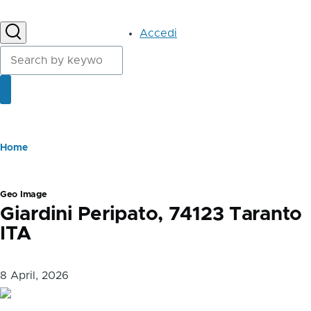
User
Accedi
account
Cerca
menu
Cerca
Briciole
Home
di
pane
Geo Image
Giardini Peripato, 74123 Taranto
ITA
8 April, 2026