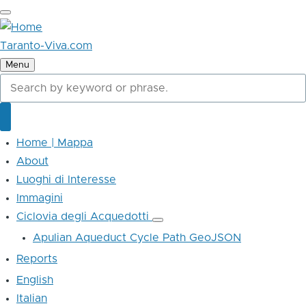
Skip
to
main
Taranto-Viva.com
content
Menu
Cerca
Cerca
Home | Mappa
Main
navigation
About
Luoghi di Interesse
Immagini
Ciclovia degli Acquedotti
Ciclovia
degli
Apulian Aqueduct Cycle Path GeoJSON
Acquedotti
sub-
Reports
navigation
English
Italian