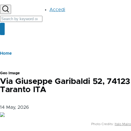
User
Accedi
account
Cerca
menu
Cerca
Briciole
Home
di
pane
Geo Image
Via Giuseppe Garibaldi 52, 74123
Taranto ITA
14 May, 2026
Photo Credits:
Italo Mairo