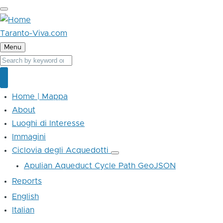
Skip
to
main
Taranto-Viva.com
content
Menu
Cerca
Cerca
Home | Mappa
Main
navigation
About
Luoghi di Interesse
Immagini
Ciclovia degli Acquedotti
Ciclovia
degli
Apulian Aqueduct Cycle Path GeoJSON
Acquedotti
sub-
Reports
navigation
English
Italian