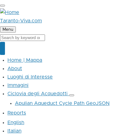
Skip
to
main
Taranto-Viva.com
content
Menu
Cerca
Cerca
Home | Mappa
Main
navigation
About
Luoghi di Interesse
Immagini
Ciclovia degli Acquedotti
Ciclovia
degli
Apulian Aqueduct Cycle Path GeoJSON
Acquedotti
sub-
Reports
navigation
English
Italian