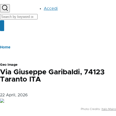
User
Accedi
account
Cerca
menu
Cerca
Briciole
Home
di
pane
Geo Image
Via Giuseppe Garibaldi, 74123
Taranto ITA
22 April, 2026
Photo Credits:
Italo Mairo