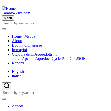
Skip
to
main
Taranto-Viva.com
content
Menu
Cerca
Cerca
Home | Mappa
About
Main
Luoghi di Interesse
navigation
Immagini
Ciclovia degli Acquedotti
Ciclovia
Apulian Aqueduct Cycle Path GeoJSON
degli
Reports
Acquedotti
sub-
English
navigation
Italian
Cerca
Cerca
User
Accedi
account