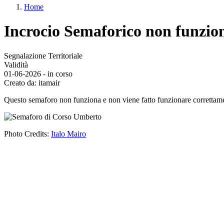
Home
menu
Briciole
Incrocio Semaforico non funzio
di
pane
Segnalazione Territoriale
Validità
01-06-2026 - in corso
Creato da:
itamair
Body
Questo semaforo non funziona e non viene fatto funzionare correttame
Image
Photo Credits:
Italo Mairo