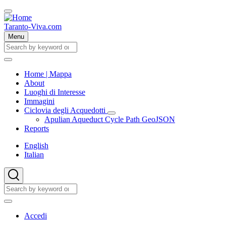
Skip
to
main
Taranto-Viva.com
content
Menu
Cerca
Cerca
Home | Mappa
About
Main
Luoghi di Interesse
navigation
Immagini
Ciclovia degli Acquedotti
Ciclovia
Apulian Aqueduct Cycle Path GeoJSON
degli
Reports
Acquedotti
sub-
English
navigation
Italian
Cerca
Cerca
User
Accedi
account