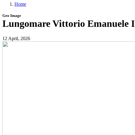
Home
menu
Briciole
Geo Image
di
Lungomare Vittorio Emanuele I
pane
12 April, 2026