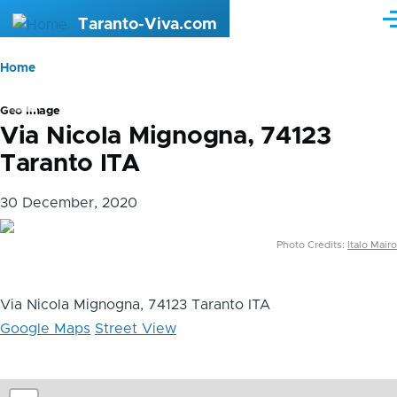
Skip to main content
Taranto-Viva.com
M
Briciole
Home
di
Geo Image
pane
Via Nicola Mignogna, 74123
Taranto ITA
30 December, 2020
Photo Credits:
Italo Mairo
Via Nicola Mignogna, 74123 Taranto ITA
Google Maps
Street View