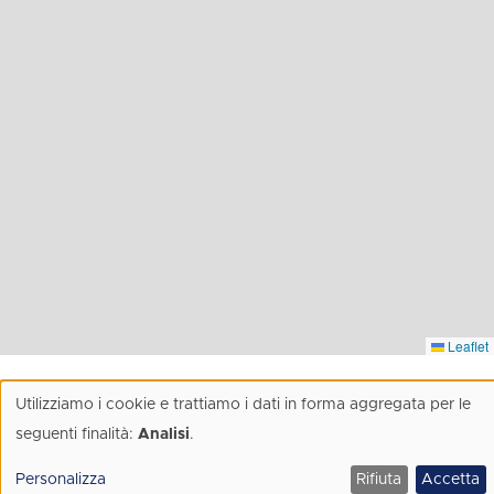
Leaflet
Utilizziamo i cookie e trattiamo i dati in forma aggregata per le
Utilizzo
seguenti finalità:
Analisi
.
di
Personalizza
Rifiuta
Accetta
dati
About