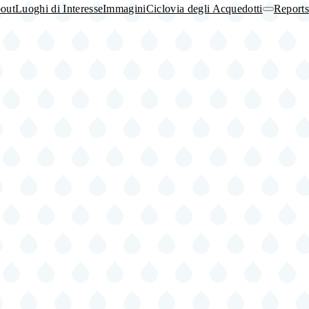
out
Luoghi di Interesse
Immagini
Ciclovia degli Acquedotti
Reports
Ciclovia
degli
Acquedott
sub-
navigation