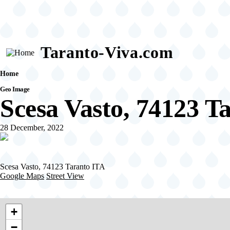
Skip
to
main
content
Taranto-Viva.com
Home
Briciole
Geo Image
di
Scesa Vasto, 74123 T
pane
28 December, 2022
Scesa Vasto, 74123 Taranto ITA
Google Maps
Street View
+
−