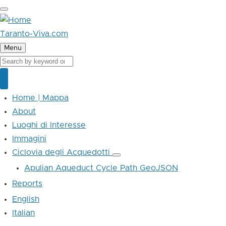
Skip
to
main
Taranto-Viva.com
content
Menu
Cerca
Cerca
Home | Mappa
Main
navigation
About
Luoghi di Interesse
Immagini
Ciclovia degli Acquedotti
Ciclovia
degli
Apulian Aqueduct Cycle Path GeoJSON
Acquedotti
sub-
Reports
navigation
English
Italian