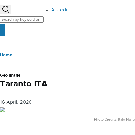
User
Accedi
account
Cerca
menu
Cerca
Briciole
Home
di
pane
Geo Image
Taranto ITA
16 April, 2026
Photo Credits:
Italo Mairo